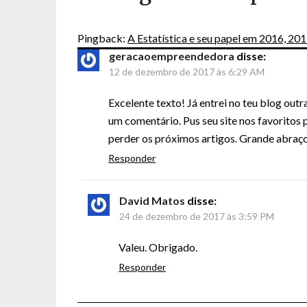
Pingback:
A Estatística e seu papel em 2016, 2017
geracaoempreendedora
disse:
12 de dezembro de 2017 às 6:29 AM
Excelente texto! Já entrei no teu blog outr
um comentário. Pus seu site nos favoritos 
perder os próximos artigos. Grande abraç
Responder
David Matos
disse:
24 de dezembro de 2017 às 3:59 PM
Valeu. Obrigado.
Responder