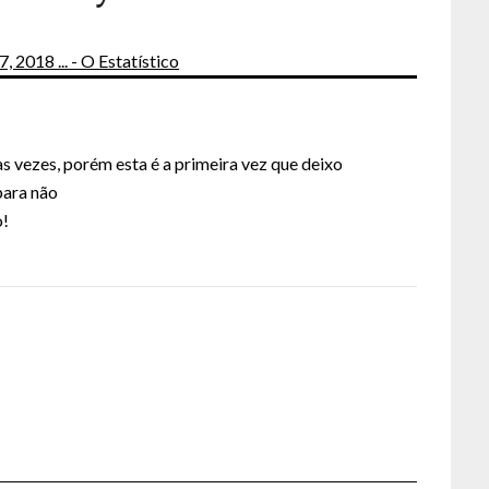
, 2018 ... - O Estatístico
as vezes, porém esta é a primeira vez que deixo
para não
o!