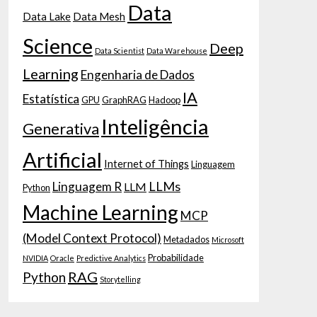
Data
Data Lake
Data Mesh
Science
Deep
Data Scientist
Data Warehouse
Learning
Engenharia de Dados
IA
Estatística
GPU
GraphRAG
Hadoop
Inteligência
Generativa
Artificial
Internet of Things
Linguagem
LLMs
Linguagem R
LLM
Python
Machine Learning
MCP
(Model Context Protocol)
Metadados
Microsoft
Probabilidade
NVIDIA
Oracle
Predictive Analytics
RAG
Python
Storytelling