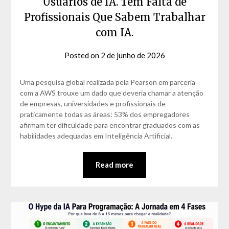
Usuários de IA. Tem Falta de
Profissionais Que Sabem Trabalhar
com IA.
Posted on
2 de junho de 2026
by
David
Matos
Uma pesquisa global realizada pela Pearson em parceria
com a AWS trouxe um dado que deveria chamar a atenção
de empresas, universidades e profissionais de
praticamente todas as áreas: 53% dos empregadores
afirmam ter dificuldade para encontrar graduados com as
habilidades adequadas em Inteligência Artificial.
Read more