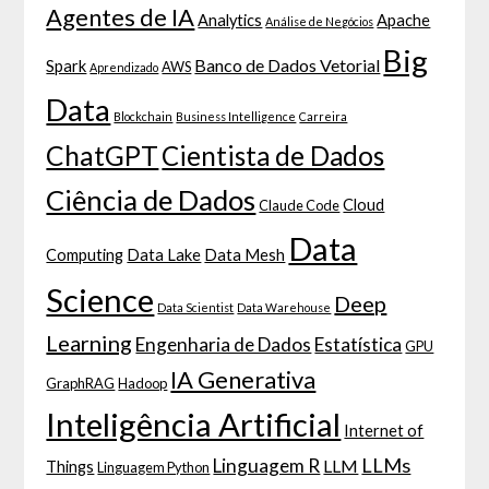
Agentes de IA
Analytics
Apache
Análise de Negócios
Big
Banco de Dados Vetorial
Spark
AWS
Aprendizado
Data
Blockchain
Business Intelligence
Carreira
ChatGPT
Cientista de Dados
Ciência de Dados
Cloud
Claude Code
Data
Computing
Data Lake
Data Mesh
Science
Deep
Data Scientist
Data Warehouse
Learning
Engenharia de Dados
Estatística
GPU
IA Generativa
GraphRAG
Hadoop
Inteligência Artificial
Internet of
LLMs
Linguagem R
LLM
Things
Linguagem Python