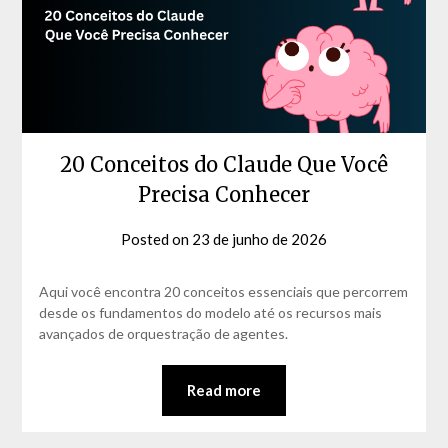
20 Conceitos do Claude Que Você
Precisa Conhecer
Posted on
23 de junho de 2026
by
David
Matos
Aqui você encontra 20 conceitos essenciais que percorrem
desde os fundamentos do modelo até os recursos mais
avançados de orquestração de agentes.
Read more