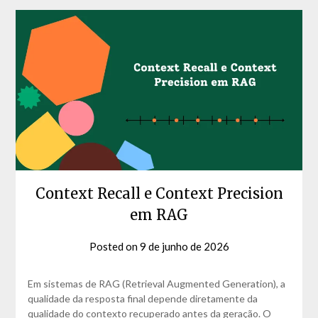
Context Recall e Context Precision
em RAG
Posted on
9 de junho de 2026
by
David
Matos
Em sistemas de RAG (Retrieval Augmented Generation), a
qualidade da resposta final depende diretamente da
qualidade do contexto recuperado antes da geração. O