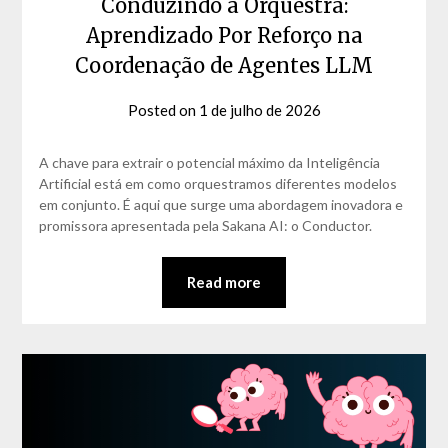
Conduzindo a Orquestra:
Aprendizado Por Reforço na
Coordenação de Agentes LLM
Posted on
1 de julho de 2026
by
David
Matos
A chave para extrair o potencial máximo da Inteligência
Artificial está em como orquestramos diferentes modelos
em conjunto. É aqui que surge uma abordagem inovadora e
promissora apresentada pela Sakana AI: o Conductor.
Read more