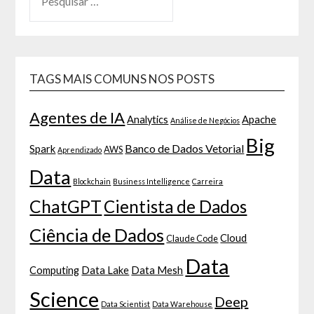
TAGS MAIS COMUNS NOS POSTS
Agentes de IA
Analytics
Apache
Análise de Negócios
Big
Banco de Dados Vetorial
Spark
AWS
Aprendizado
Data
Blockchain
Business Intelligence
Carreira
ChatGPT
Cientista de Dados
Ciência de Dados
Cloud
Claude Code
Data
Computing
Data Lake
Data Mesh
Science
Deep
Data Scientist
Data Warehouse