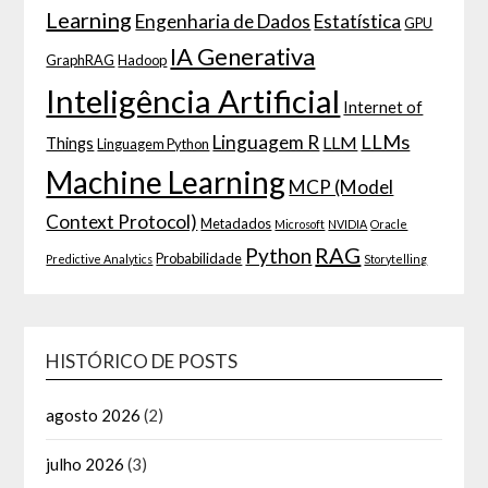
Learning
Engenharia de Dados
Estatística
GPU
IA Generativa
GraphRAG
Hadoop
Inteligência Artificial
Internet of
LLMs
Linguagem R
LLM
Things
Linguagem Python
Machine Learning
MCP (Model
Context Protocol)
Metadados
Microsoft
NVIDIA
Oracle
RAG
Python
Probabilidade
Predictive Analytics
Storytelling
HISTÓRICO DE POSTS
agosto 2026
(2)
julho 2026
(3)