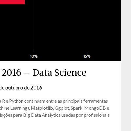
l 2016 – Data Science
de outubro de 2016
by
David
s R e Python continuam entre as principais ferramentas
Matos
achine Learning), Matplotlib, Ggplot, Spark, MongoDB e
uções para Big Data Analytics usadas por profissionais