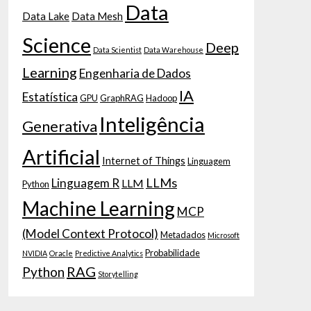
Data
Data Lake
Data Mesh
Science
Deep
Data Scientist
Data Warehouse
Learning
Engenharia de Dados
IA
Estatística
GPU
GraphRAG
Hadoop
Inteligência
Generativa
Artificial
Internet of Things
Linguagem
LLMs
Linguagem R
LLM
Python
Machine Learning
MCP
(Model Context Protocol)
Metadados
Microsoft
Probabilidade
NVIDIA
Oracle
Predictive Analytics
RAG
Python
Storytelling