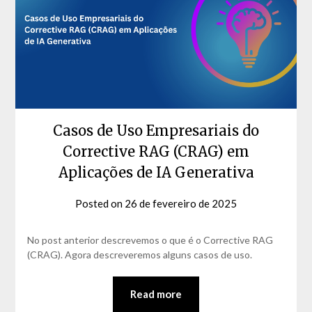
Casos de Uso Empresariais do
Corrective RAG (CRAG) em
Aplicações de IA Generativa
Posted on
26 de fevereiro de 2025
by
David
Matos
No post anterior descrevemos o que é o Corrective RAG
(CRAG). Agora descreveremos alguns casos de uso.
Read more