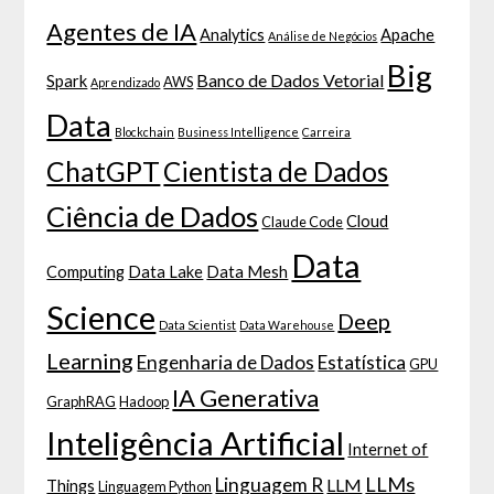
Agentes de IA
Analytics
Apache
Análise de Negócios
Big
Banco de Dados Vetorial
Spark
AWS
Aprendizado
Data
Blockchain
Business Intelligence
Carreira
ChatGPT
Cientista de Dados
Ciência de Dados
Cloud
Claude Code
Data
Computing
Data Lake
Data Mesh
Science
Deep
Data Scientist
Data Warehouse
Learning
Engenharia de Dados
Estatística
GPU
IA Generativa
GraphRAG
Hadoop
Inteligência Artificial
Internet of
LLMs
Linguagem R
LLM
Things
Linguagem Python