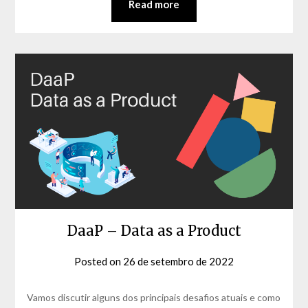
Read more
DaaP – Data as a Product
Posted on
26 de setembro de 2022
by
David
Matos
Vamos discutir alguns dos principais desafios atuais e como