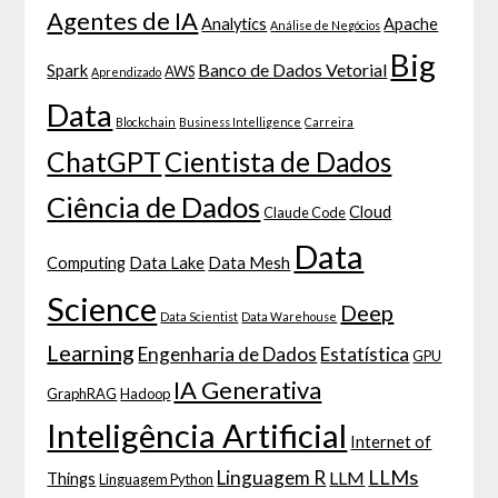
Agentes de IA
Analytics
Apache
Análise de Negócios
Big
Banco de Dados Vetorial
Spark
AWS
Aprendizado
Data
Blockchain
Business Intelligence
Carreira
ChatGPT
Cientista de Dados
Ciência de Dados
Cloud
Claude Code
Data
Computing
Data Lake
Data Mesh
Science
Deep
Data Scientist
Data Warehouse
Learning
Engenharia de Dados
Estatística
GPU
IA Generativa
GraphRAG
Hadoop
Inteligência Artificial
Internet of
LLMs
Linguagem R
LLM
Things
Linguagem Python