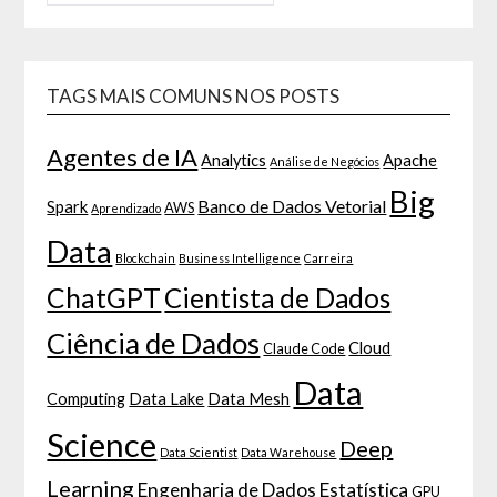
TAGS MAIS COMUNS NOS POSTS
Agentes de IA
Analytics
Apache
Análise de Negócios
Big
Banco de Dados Vetorial
Spark
AWS
Aprendizado
Data
Blockchain
Business Intelligence
Carreira
ChatGPT
Cientista de Dados
Ciência de Dados
Cloud
Claude Code
Data
Computing
Data Lake
Data Mesh
Science
Deep
Data Scientist
Data Warehouse
Learning
Engenharia de Dados
Estatística
GPU