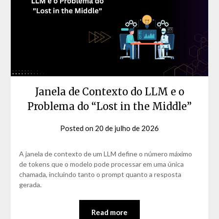
Janela de Contexto do LLM e o
Problema do “Lost in the Middle”
Posted on
20 de julho de 2026
by
David
Matos
A janela de contexto de um LLM define o número máximo
de tokens que o modelo pode processar em uma única
chamada, incluindo tanto o prompt quanto a resposta
gerada.
Read more