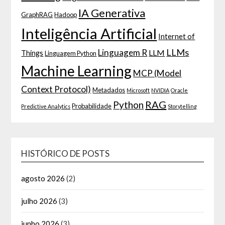
IA Generativa
GraphRAG
Hadoop
Inteligência Artificial
Internet of
LLMs
Linguagem R
LLM
Things
Linguagem Python
Machine Learning
MCP (Model
Context Protocol)
Metadados
Microsoft
NVIDIA
Oracle
RAG
Python
Probabilidade
Predictive Analytics
Storytelling
HISTÓRICO DE POSTS
agosto 2026
(2)
julho 2026
(3)
junho 2026
(3)