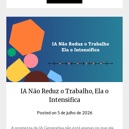
IA Não Reduz o Trabalho, Ela o
Intensifica
Posted on
5 de julho de 2026
by
David
Matos
A promessa da IA Generativa não está apenas no que ela