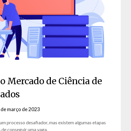
no Mercado de Ciência de
ados
 de março de 2023
by
David
 um processo desafiador, mas existem algumas etapas
Matos
 de conseguir uma vaga.