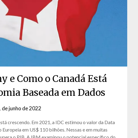
y e Como o Canadá Está
omia Baseada em Dados
1 de junho de 2022
by
David
tá crescendo. Em 2021, a IDC estimou o valor da Data
Matos
 Europeia em US$ 110 bilhões. Nessas e em muitas
upera o PIB. A IBM examinou o potencial específico do