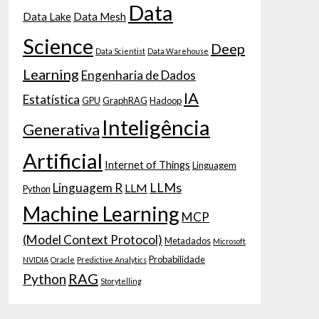
Data
Data Lake
Data Mesh
Science
Deep
Data Scientist
Data Warehouse
Learning
Engenharia de Dados
IA
Estatística
GPU
GraphRAG
Hadoop
Inteligência
Generativa
Artificial
Internet of Things
Linguagem
LLMs
Linguagem R
LLM
Python
Machine Learning
MCP
(Model Context Protocol)
Metadados
Microsoft
Probabilidade
NVIDIA
Oracle
Predictive Analytics
RAG
Python
Storytelling