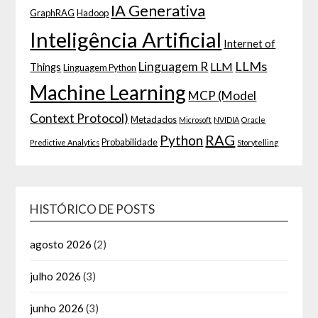
IA Generativa
GraphRAG
Hadoop
Inteligência Artificial
Internet of
LLMs
Linguagem R
LLM
Things
Linguagem Python
Machine Learning
MCP (Model
Context Protocol)
Metadados
Microsoft
NVIDIA
Oracle
RAG
Python
Probabilidade
Predictive Analytics
Storytelling
HISTÓRICO DE POSTS
agosto 2026
(2)
julho 2026
(3)
junho 2026
(3)