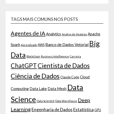
TAGS MAIS COMUNS NOS POSTS
Agentes de IA
Analytics
Apache
Análise de Negócios
Big
Banco de Dados Vetorial
Spark
AWS
Aprendizado
Data
Blockchain
Business Intelligence
Carreira
ChatGPT
Cientista de Dados
Ciência de Dados
Cloud
Claude Code
Data
Computing
Data Lake
Data Mesh
Science
Deep
Data Scientist
Data Warehouse
Learning
Engenharia de Dados
Estatística
GPU