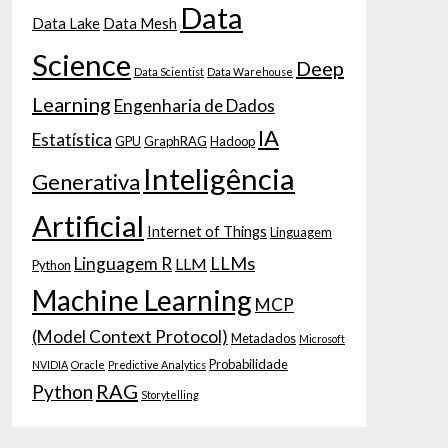
Data
Data Lake
Data Mesh
Science
Deep
Data Scientist
Data Warehouse
Learning
Engenharia de Dados
IA
Estatística
GPU
GraphRAG
Hadoop
Inteligência
Generativa
Artificial
Internet of Things
Linguagem
LLMs
Linguagem R
LLM
Python
Machine Learning
MCP
(Model Context Protocol)
Metadados
Microsoft
Probabilidade
NVIDIA
Oracle
Predictive Analytics
RAG
Python
Storytelling