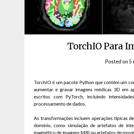
TorchIO Para I
Posted on
5 
TorchIO é um pacote Python que contém um conju
aumentar e gravar imagens médicas 3D em ap
escritos com PyTorch, incluindo intensidad
processamento de dados.
As transformações incluem operações típicas d
domínio, como simulação de artefatos de in
magnético de imagens MRI ou artefatos de movi