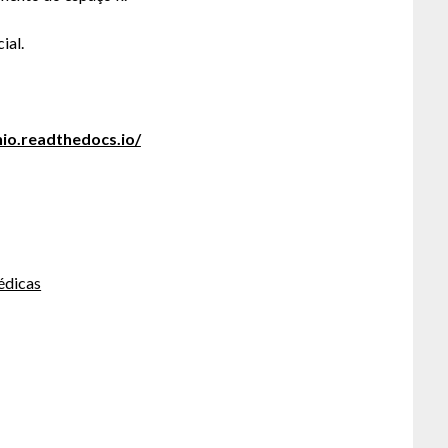
ial.
hio.readthedocs.io/
Médicas