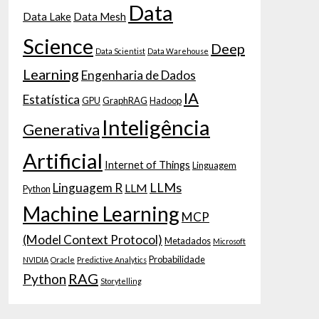
Data
Data Lake
Data Mesh
Science
Deep
Data Scientist
Data Warehouse
Learning
Engenharia de Dados
IA
Estatística
GPU
GraphRAG
Hadoop
Inteligência
Generativa
Artificial
Internet of Things
Linguagem
LLMs
Linguagem R
LLM
Python
Machine Learning
MCP
(Model Context Protocol)
Metadados
Microsoft
Probabilidade
NVIDIA
Oracle
Predictive Analytics
RAG
Python
Storytelling