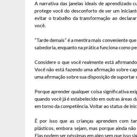
A narrativa das janelas ideais de aprendizado 
protege você do desconforto de ser um iniciante
evitar o trabalho da transformação ao declarar
você.
“Tarde demais” é a mentira mais conveniente q
sabedoria, enquanto na prática funciona como per
Considere o que você realmente está afirmando
Você não está fazendo uma afirmação sobre cap
uma afirmação sobre sua disposição de suportar
Porque aprender qualquer coisa significativa ex
quando você já é estabelecido em outras áreas da
em torno da competência. Voltar ao status de ini
É por isso que as crianças aprendem com tan
plásticos, embora sejam, mas porque ainda não
Elas podem ser péssimas em algo sem que isso sig