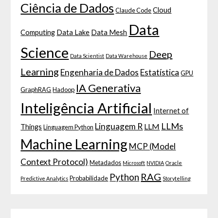
Ciência de Dados
Cloud
Claude Code
Data
Computing
Data Lake
Data Mesh
Science
Deep
Data Scientist
Data Warehouse
Learning
Engenharia de Dados
Estatística
GPU
IA Generativa
GraphRAG
Hadoop
Inteligência Artificial
Internet of
LLMs
Linguagem R
LLM
Things
Linguagem Python
Machine Learning
MCP (Model
Context Protocol)
Metadados
Microsoft
NVIDIA
Oracle
RAG
Python
Probabilidade
Predictive Analytics
Storytelling