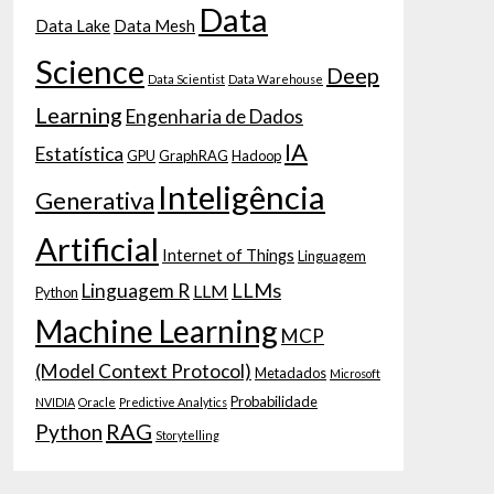
Data
Data Lake
Data Mesh
Science
Deep
Data Scientist
Data Warehouse
Learning
Engenharia de Dados
IA
Estatística
GPU
GraphRAG
Hadoop
Inteligência
Generativa
Artificial
Internet of Things
Linguagem
LLMs
Linguagem R
LLM
Python
Machine Learning
MCP
(Model Context Protocol)
Metadados
Microsoft
Probabilidade
NVIDIA
Oracle
Predictive Analytics
RAG
Python
Storytelling