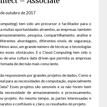
hitect – Associate
 de outubro de 2017
by
David
puting) tem sido um precursor e facilitador para o
Matos
ga muitas oportunidades atraentes, as empresas também
armazenamento, pesquisa, compartilhamento, análise e
iferentes abordagens, diferentes níveis de segurança,
últimos anos, um grande número de técnicas e tecnologias
dos esses obstáculos. E o Cloud Computing tem sido o
ão de uma cultura data driven que permita as empresas
 a tomada de decisão mais consciente.
são responsáveis por grandes projetos de dados. Como e
deal para as necessidades de computação, especialmente
Data? Esses projetos são sensíveis e se não forem bem
da necessidade de armazenamento e processamento,
o projeto. Ao mesmo tempo, as partes interessadas e
ratos e confiáveis e, claro, os resultados do projeto.