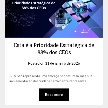
Esta é a Prioridade Estratégica de
88% dos CEOs
Posted on
11 de janeiro de 2026
by
David
Matos
A IA não representa uma ameaça por natureza, mas sua
implementação descuidada certamente representa.
Read more