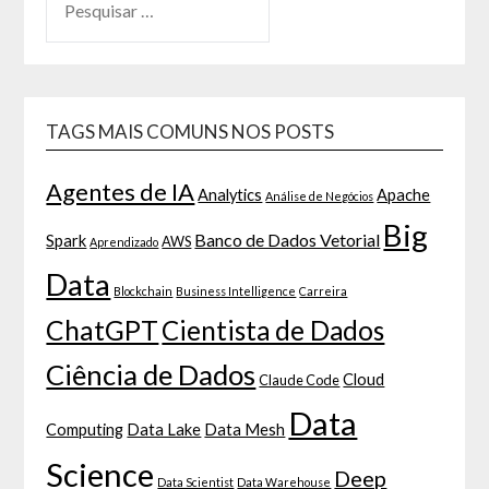
TAGS MAIS COMUNS NOS POSTS
Agentes de IA
Analytics
Apache
Análise de Negócios
Big
Banco de Dados Vetorial
Spark
AWS
Aprendizado
Data
Blockchain
Business Intelligence
Carreira
ChatGPT
Cientista de Dados
Ciência de Dados
Cloud
Claude Code
Data
Computing
Data Lake
Data Mesh
Science
Deep
Data Scientist
Data Warehouse