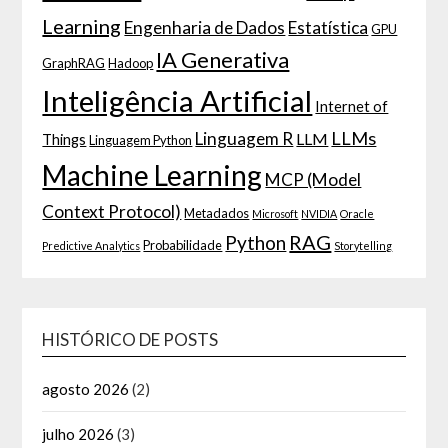
Learning
Engenharia de Dados
Estatística
GPU
IA Generativa
GraphRAG
Hadoop
Inteligência Artificial
Internet of
LLMs
Linguagem R
LLM
Things
Linguagem Python
Machine Learning
MCP (Model
Context Protocol)
Metadados
Microsoft
NVIDIA
Oracle
RAG
Python
Probabilidade
Predictive Analytics
Storytelling
HISTÓRICO DE POSTS
agosto 2026
(2)
julho 2026
(3)