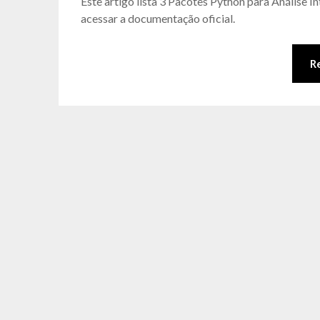
Este artigo lista 3 Pacotes Python para Análise 
acessar a documentação oficial.
R