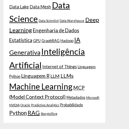
Data
Data Lake
Data Mesh
Science
Deep
Data Scientist
Data Warehouse
Learning
Engenharia de Dados
IA
Estatística
GPU
GraphRAG
Hadoop
Inteligência
Generativa
Artificial
Internet of Things
Linguagem
LLMs
Linguagem R
LLM
Python
Machine Learning
MCP
(Model Context Protocol)
Metadados
Microsoft
Probabilidade
NVIDIA
Oracle
Predictive Analytics
RAG
Python
Storytelling