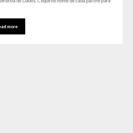
Interativa de Dados. Clique no nome de cada pacote para
Matos
ead more