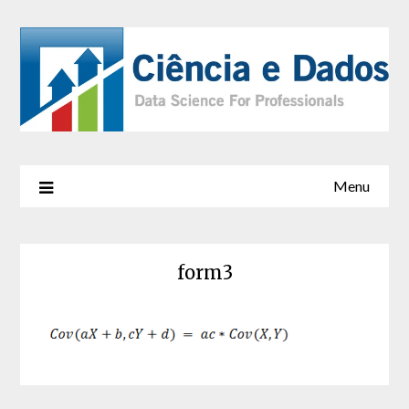
Menu
form3