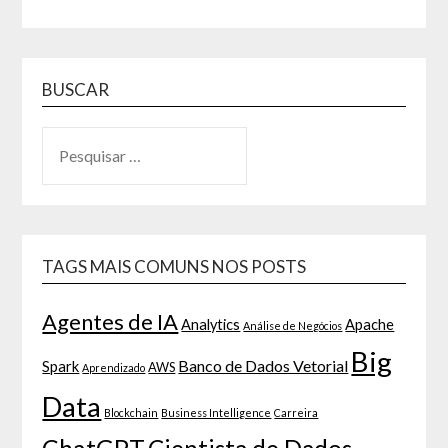
BUSCAR
TAGS MAIS COMUNS NOS POSTS
Agentes de IA
Analytics
Apache
Análise de Negócios
Big
Banco de Dados Vetorial
Spark
AWS
Aprendizado
Data
Blockchain
Business Intelligence
Carreira