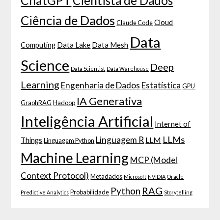
ChatGPT
Cientista de Dados
Ciência de Dados
Cloud
Claude Code
Data
Computing
Data Lake
Data Mesh
Science
Deep
Data Scientist
Data Warehouse
Learning
Engenharia de Dados
Estatística
GPU
IA Generativa
GraphRAG
Hadoop
Inteligência Artificial
Internet of
LLMs
Linguagem R
LLM
Things
Linguagem Python
Machine Learning
MCP (Model
Context Protocol)
Metadados
Microsoft
NVIDIA
Oracle
RAG
Python
Probabilidade
Predictive Analytics
Storytelling