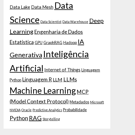
Data
Data Lake
Data Mesh
Science
Deep
Data Scientist
Data Warehouse
Learning
Engenharia de Dados
IA
Estatística
GPU
GraphRAG
Hadoop
Inteligência
Generativa
Artificial
Internet of Things
Linguagem
LLMs
Linguagem R
LLM
Python
Machine Learning
MCP
(Model Context Protocol)
Metadados
Microsoft
Probabilidade
NVIDIA
Oracle
Predictive Analytics
RAG
Python
Storytelling