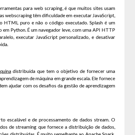
ramentas para web scraping, é que muitos sites usam
as webscraping têm dificuldade em executar JavaScript,
 o HTML puro e não o código executado. Splash é um
ado em Python. É um navegador leve, com uma API HTTP
alelo, executar JavaScript personalizado, e desativar
ida.
quina
distribuída que tem o objetivo de fornecer uma
e aprendizagem de máquina em grande escala. Ele fornece
dem ajudar com os desafios da gestão de aprendizagem
rto escalável e de processamento de dados stream. O
dos de streaming que fornece a distribuição de dados,
ções distribuídas. É muito semelhante ao Apache Spark,