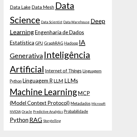
Data
Data Lake
Data Mesh
Science
Deep
Data Scientist
Data Warehouse
Learning
Engenharia de Dados
IA
Estatística
GPU
GraphRAG
Hadoop
Inteligência
Generativa
Artificial
Internet of Things
Linguagem
LLMs
Linguagem R
LLM
Python
Machine Learning
MCP
(Model Context Protocol)
Metadados
Microsoft
Probabilidade
NVIDIA
Oracle
Predictive Analytics
RAG
Python
Storytelling