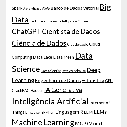
Big
Banco de Dados Vetorial
Spark
AWS
Aprendizado
Data
Blockchain
Business Intelligence
Carreira
ChatGPT
Cientista de Dados
Ciência de Dados
Cloud
Claude Code
Data
Computing
Data Lake
Data Mesh
Science
Deep
Data Scientist
Data Warehouse
Learning
Engenharia de Dados
Estatística
GPU
IA Generativa
GraphRAG
Hadoop
Inteligência Artificial
Internet of
LLMs
Linguagem R
LLM
Things
Linguagem Python
Machine Learning
MCP (Model