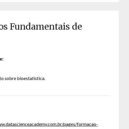
os Fundamentais de
e:
o sobre bioestatistica.
ww.datascienceacademy.com.br/pages/formacao-