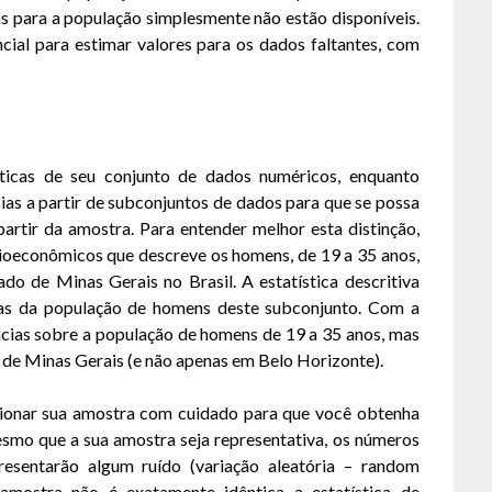
s para a população simplesmente não estão disponíveis.
ncial para estimar valores para os dados faltantes, com
ísticas de seu conjunto de dados numéricos, enquanto
ncias a partir de subconjuntos de dados para que se possa
rtir da amostra. Para entender melhor esta distinção,
ioeconômicos que descreve os homens, de 19 a 35 anos,
do de Minas Gerais no Brasil. A estatística descritiva
icas da população de homens deste subconjunto. Com a
rências sobre a população de homens de 19 a 35 anos, mas
 de Minas Gerais (e não apenas em Belo Horizonte).
ecionar sua amostra com cuidado para que você obtenha
smo que a sua amostra seja representativa, os números
esentarão algum ruído (variação aleatória – random
a amostra não é exatamente idêntica a estatística de