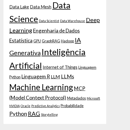
Data
Data Lake
Data Mesh
Science
Deep
Data Scientist
Data Warehouse
Learning
Engenharia de Dados
IA
Estatística
GPU
GraphRAG
Hadoop
Inteligência
Generativa
Artificial
Internet of Things
Linguagem
LLMs
Linguagem R
LLM
Python
Machine Learning
MCP
(Model Context Protocol)
Metadados
Microsoft
Probabilidade
NVIDIA
Oracle
Predictive Analytics
RAG
Python
Storytelling