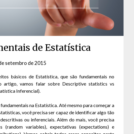
entais de Estatística
de setembro de 2015
by
David
itos básicos de Estatística, que são fundamentais no
Matos
o artigo, vamos falar sobre Descriptive statistics vs
atística Inferencial).
 fundamentais na Estatística. Até mesmo para começar a
atísticas, você precisa ser capaz de identificar algo tão
descritivas ou inferenciais. Além do mais, você precisa
s (random variables), expectativas (expectations) e
stributions). Vamos cobrir todos esses conceitos nesta