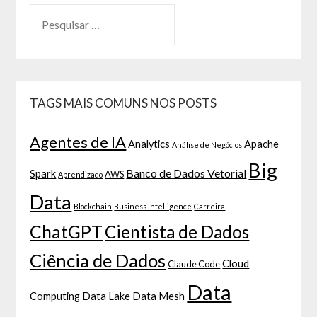
TAGS MAIS COMUNS NOS POSTS
Agentes de IA
Analytics
Apache
Análise de Negócios
Big
Banco de Dados Vetorial
Spark
AWS
Aprendizado
Data
Blockchain
Business Intelligence
Carreira
ChatGPT
Cientista de Dados
Ciência de Dados
Cloud
Claude Code
Data
Computing
Data Lake
Data Mesh