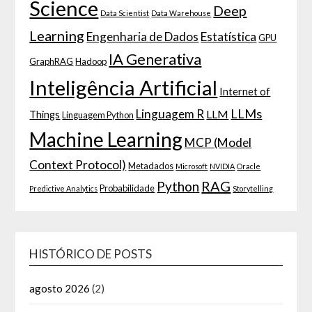
Science
Deep
Data Scientist
Data Warehouse
Learning
Engenharia de Dados
Estatística
GPU
IA Generativa
GraphRAG
Hadoop
Inteligência Artificial
Internet of
LLMs
Linguagem R
LLM
Things
Linguagem Python
Machine Learning
MCP (Model
Context Protocol)
Metadados
Microsoft
NVIDIA
Oracle
RAG
Python
Probabilidade
Predictive Analytics
Storytelling
HISTÓRICO DE POSTS
agosto 2026
(2)