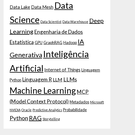
Data
Data Lake
Data Mesh
Science
Deep
Data Scientist
Data Warehouse
Learning
Engenharia de Dados
IA
Estatística
GPU
GraphRAG
Hadoop
Inteligência
Generativa
Artificial
Internet of Things
Linguagem
LLMs
Linguagem R
LLM
Python
Machine Learning
MCP
(Model Context Protocol)
Metadados
Microsoft
Probabilidade
NVIDIA
Oracle
Predictive Analytics
RAG
Python
Storytelling