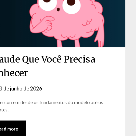
laude Que Você Precisa
nhecer
3 de junho de 2026
by
David
 percorrem desde os fundamentos do modelo até os
Matos
tes.
ead more