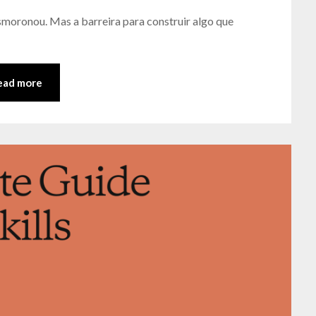
David
smoronou. Mas a barreira para construir algo que
Matos
ead more