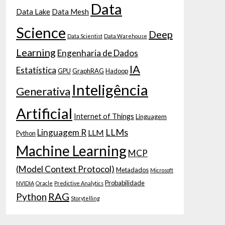
Data
Data Lake
Data Mesh
Science
Deep
Data Scientist
Data Warehouse
Learning
Engenharia de Dados
IA
Estatística
GPU
GraphRAG
Hadoop
Inteligência
Generativa
Artificial
Internet of Things
Linguagem
LLMs
Linguagem R
LLM
Python
Machine Learning
MCP
(Model Context Protocol)
Metadados
Microsoft
Probabilidade
NVIDIA
Oracle
Predictive Analytics
RAG
Python
Storytelling