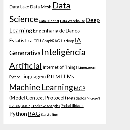
Data
Data Lake
Data Mesh
Science
Deep
Data Scientist
Data Warehouse
Learning
Engenharia de Dados
IA
Estatística
GPU
GraphRAG
Hadoop
Inteligência
Generativa
Artificial
Internet of Things
Linguagem
LLMs
Linguagem R
LLM
Python
Machine Learning
MCP
(Model Context Protocol)
Metadados
Microsoft
Probabilidade
NVIDIA
Oracle
Predictive Analytics
RAG
Python
Storytelling