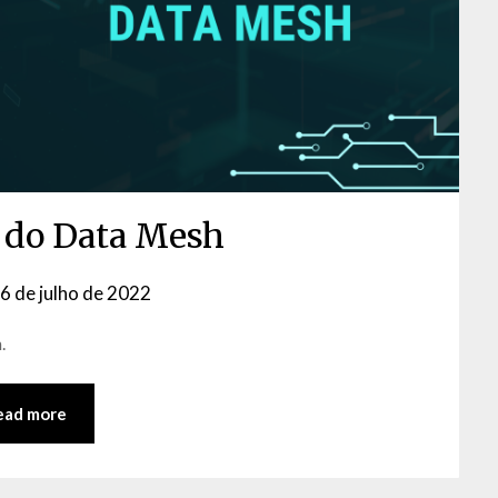
s do Data Mesh
6 de julho de 2022
by
David
.
Matos
ead more