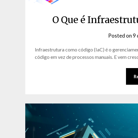
O Que é Infraestru
Posted on
9 
Infraestrutura como código (IaC) é o gerenciame
código em vez de processos manuais. E vem cres
R