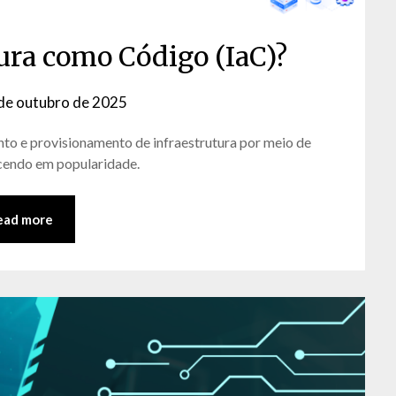
tura como Código (IaC)?
de outubro de 2025
by
David
nto e provisionamento de infraestrutura por meio de
Matos
cendo em popularidade.
ead more