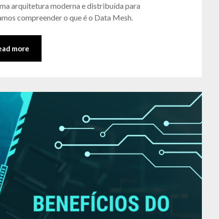
 arquitetura moderna e distribuída para
Matos
vamos compreender o que é o Data Mesh.
ead more