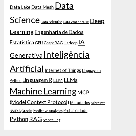
Data
Data Lake
Data Mesh
Science
Deep
Data Scientist
Data Warehouse
Learning
Engenharia de Dados
IA
Estatística
GPU
GraphRAG
Hadoop
Inteligência
Generativa
Artificial
Internet of Things
Linguagem
LLMs
Linguagem R
LLM
Python
Machine Learning
MCP
(Model Context Protocol)
Metadados
Microsoft
Probabilidade
NVIDIA
Oracle
Predictive Analytics
RAG
Python
Storytelling