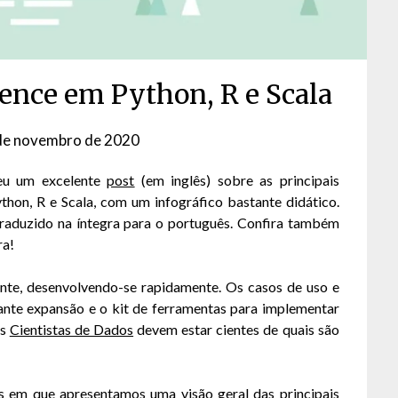
ience em Python, R e Scala
de novembro de 2020
by
David
eu um excelente
post
(em inglês) sobre as principais
Matos
thon, R e Scala, com um infográfico bastante didático.
traduzido na íntegra para o português. Confira também
ra!
te, desenvolvendo-se rapidamente. Os casos de uso e
ante expansão e o kit de ferramentas para implementar
Os
Cientistas de Dados
devem estar cientes de quais são
s em que apresentamos uma visão geral das principais