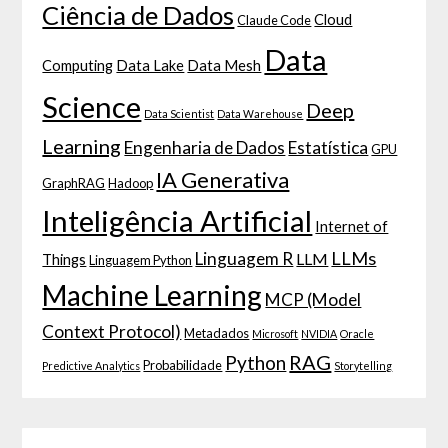
Ciência de Dados
Cloud
Claude Code
Data
Computing
Data Lake
Data Mesh
Science
Deep
Data Scientist
Data Warehouse
Learning
Engenharia de Dados
Estatística
GPU
IA Generativa
GraphRAG
Hadoop
Inteligência Artificial
Internet of
LLMs
Linguagem R
LLM
Things
Linguagem Python
Machine Learning
MCP (Model
Context Protocol)
Metadados
Microsoft
NVIDIA
Oracle
RAG
Python
Probabilidade
Predictive Analytics
Storytelling