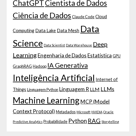
ChatGPT
Cientista de Dados
Ciência de Dados
Cloud
Claude Code
Data
Computing
Data Lake
Data Mesh
Science
Deep
Data Scientist
Data Warehouse
Learning
Engenharia de Dados
Estatística
GPU
IA Generativa
GraphRAG
Hadoop
Inteligência Artificial
Internet of
LLMs
Linguagem R
LLM
Things
Linguagem Python
Machine Learning
MCP (Model
Context Protocol)
Metadados
Microsoft
NVIDIA
Oracle
RAG
Python
Probabilidade
Predictive Analytics
Storytelling