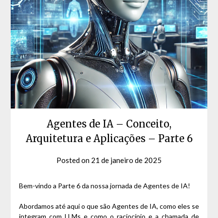
Agentes de IA – Conceito,
Arquitetura e Aplicações – Parte 6
Posted on
21 de janeiro de 2025
by
David
Matos
Bem-vindo a Parte 6 da nossa jornada de Agentes de IA!
Abordamos até aqui o que são Agentes de IA, como eles se
integram com LLMs e como o raciocínio e a chamada de