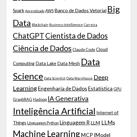
Big
Banco de Dados Vetorial
Spark
AWS
Aprendizado
Data
Blockchain
Business Intelligence
Carreira
ChatGPT
Cientista de Dados
Ciência de Dados
Cloud
Claude Code
Data
Computing
Data Lake
Data Mesh
Science
Deep
Data Scientist
Data Warehouse
Learning
Engenharia de Dados
Estatística
GPU
IA Generativa
GraphRAG
Hadoop
Inteligência Artificial
Internet of
LLMs
Linguagem R
LLM
Things
Linguagem Python
Machine Learning
MCP (Model