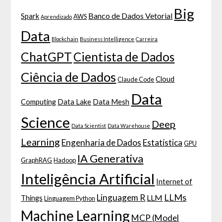
Big
Banco de Dados Vetorial
Spark
AWS
Aprendizado
Data
Blockchain
Business Intelligence
Carreira
ChatGPT
Cientista de Dados
Ciência de Dados
Cloud
Claude Code
Data
Computing
Data Lake
Data Mesh
Science
Deep
Data Scientist
Data Warehouse
Learning
Engenharia de Dados
Estatística
GPU
IA Generativa
GraphRAG
Hadoop
Inteligência Artificial
Internet of
LLMs
Linguagem R
LLM
Things
Linguagem Python
Machine Learning
MCP (Model