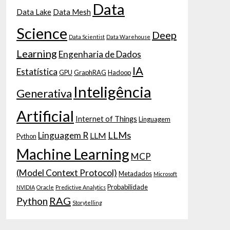
Data
Data Lake
Data Mesh
Science
Deep
Data Scientist
Data Warehouse
Learning
Engenharia de Dados
IA
Estatística
GPU
GraphRAG
Hadoop
Inteligência
Generativa
Artificial
Internet of Things
Linguagem
LLMs
Linguagem R
LLM
Python
Machine Learning
MCP
(Model Context Protocol)
Metadados
Microsoft
Probabilidade
NVIDIA
Oracle
Predictive Analytics
RAG
Python
Storytelling