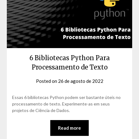
6 Bibliotecas Python Para
Processamento de Texto
Posted on
26 de agosto de 2022
by
David
Matos
Essas 6 bibliotecas Python podem ser bastante úteis no
processamento de texto. Experimente-as em seus
projetos de Ciência de Dados.
Read more