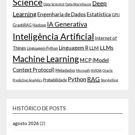
Science
Deep
Data Scientist
Data Warehouse
Learning
Engenharia de Dados
Estatística
GPU
IA Generativa
GraphRAG
Hadoop
Inteligência Artificial
Internet of
LLMs
Linguagem R
LLM
Things
Linguagem Python
Machine Learning
MCP (Model
Context Protocol)
Metadados
Microsoft
NVIDIA
Oracle
RAG
Python
Probabilidade
Predictive Analytics
Storytelling
HISTÓRICO DE POSTS
agosto 2026
(2)