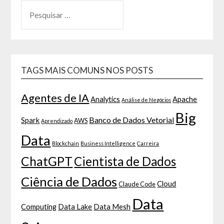
TAGS MAIS COMUNS NOS POSTS
Agentes de IA
Analytics
Apache
Análise de Negócios
Big
Banco de Dados Vetorial
Spark
AWS
Aprendizado
Data
Blockchain
Business Intelligence
Carreira
ChatGPT
Cientista de Dados
Ciência de Dados
Cloud
Claude Code
Data
Computing
Data Lake
Data Mesh