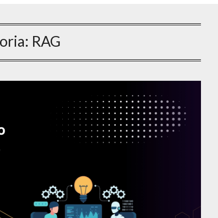
oria:
RAG