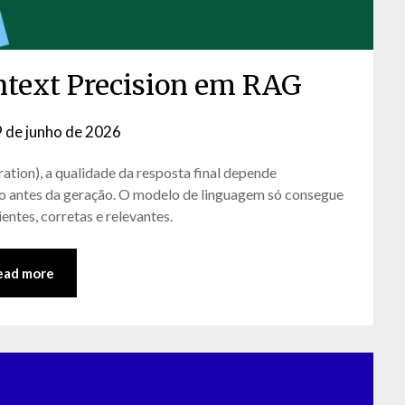
ontext Precision em RAG
9 de junho de 2026
by
David
ion), a qualidade da resposta final depende
Matos
o antes da geração. O modelo de linguagem só consegue
ntes, corretas e relevantes.
ead more