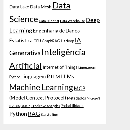
Data
Data Lake
Data Mesh
Science
Deep
Data Scientist
Data Warehouse
Learning
Engenharia de Dados
IA
Estatística
GPU
GraphRAG
Hadoop
Inteligência
Generativa
Artificial
Internet of Things
Linguagem
LLMs
Linguagem R
LLM
Python
Machine Learning
MCP
(Model Context Protocol)
Metadados
Microsoft
Probabilidade
NVIDIA
Oracle
Predictive Analytics
RAG
Python
Storytelling