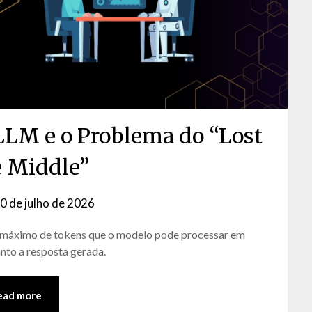
 LLM e o Problema do “Lost
e Middle”
0 de julho de 2026
by
David
o máximo de tokens que o modelo pode processar em
Matos
nto a resposta gerada.
ead more