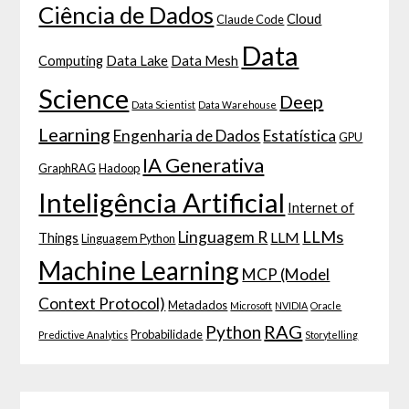
Ciência de Dados
Cloud
Claude Code
Data
Computing
Data Lake
Data Mesh
Science
Deep
Data Scientist
Data Warehouse
Learning
Engenharia de Dados
Estatística
GPU
IA Generativa
GraphRAG
Hadoop
Inteligência Artificial
Internet of
LLMs
Linguagem R
LLM
Things
Linguagem Python
Machine Learning
MCP (Model
Context Protocol)
Metadados
Microsoft
NVIDIA
Oracle
RAG
Python
Probabilidade
Predictive Analytics
Storytelling