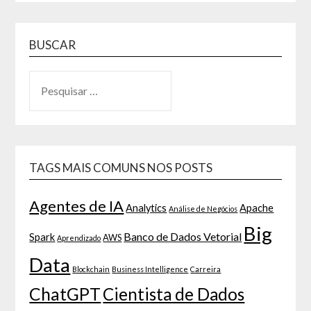
BUSCAR
TAGS MAIS COMUNS NOS POSTS
Agentes de IA
Analytics
Apache
Análise de Negócios
Big
Banco de Dados Vetorial
Spark
AWS
Aprendizado
Data
Blockchain
Business Intelligence
Carreira
ChatGPT
Cientista de Dados